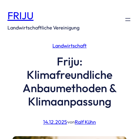
Zum
FRIJU
Inhalt
springen
Landwirtschaftliche Vereinigung
Landwirtschaft
Friju:
Klimafreundliche
Anbaumethoden &
Klimaanpassung
14.12.2025
·
Ralf Kühn
von